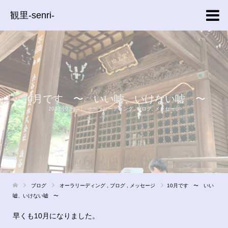
観里-senri-
10月です 〜 いい嘘、いけない嘘 〜
2023.10.01
オーラリーディング
,
ブログ
,
メッセージ
ブログ
オーラリーディング
,
ブログ
,
メッセージ
10月です 〜 いい
嘘、いけない嘘 〜
早くも10月になりました。