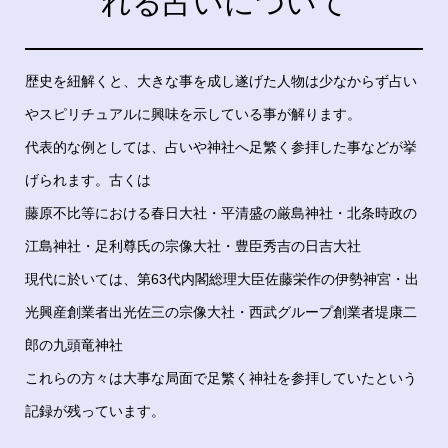
れる占いについて
歴史を紐解くと、大きな事を成し遂げた人物は少なからず占い
やスピリチュアルに興味を示している事が解ります。
代表的な例としては、占いや神社へ足繁く参拝した事などが挙
げられます。古くは
藤原不比等における春日大社・平清盛の厳島神社・北条時政の
江島神社・足利尊氏の宗像大社・豊臣秀吉の日吉大社
現代に於いては、第63代内閣総理大臣佐藤栄作の伊勢神宮・出
光興産創業者出光佐三の宗像大社・西武グループ創業者堤康二
郎の九頭竜神社
これらの方々は大事な局面で足繁く神社を参拝していたという
記録が残っています。