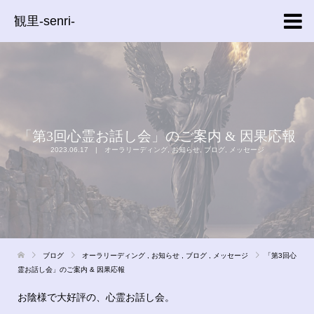
観里-senri-
「第3回心霊お話し会」のご案内 & 因果応報
2023.06.17
オーラリーディング
,
お知らせ
,
ブログ
,
メッセージ
ブログ
オーラリーディング
,
お知らせ
,
ブログ
,
メッセージ
「第3回心
霊お話し会」のご案内 & 因果応報
お陰様で大好評の、心霊お話し会。